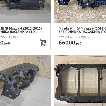
III GJ Мазда 6 (2012-2015)
Mazda 6 III GJ Мазда 6 (2012-
УШКА ПАССАЖИРА (ТО...
SRS ПОДУШКА ПАССАЖИРА (ТО.
07556913493
Арт. 2007589929812
00
66000
руб.
руб.