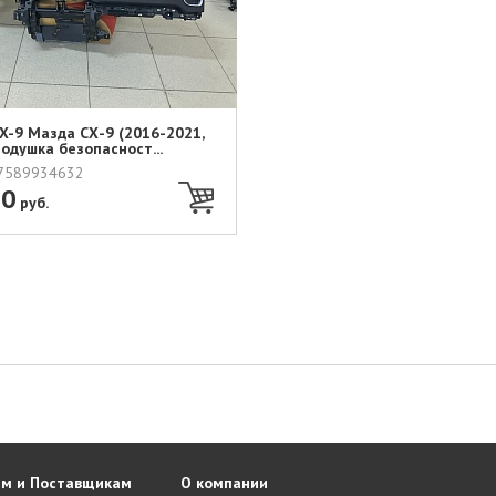
X-9 Мазда СХ-9 (2016-2021,
Подушка безопасност...
07589934632
00
руб.
м и Поставщикам
О компании