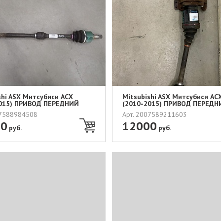
shi ASX Митсубиси АСХ
Mitsubishi ASX Митсубиси АС
2015) ПРИВОД ПЕРЕДНИЙ
(2010-2015) ПРИВОД ПЕРЕДН
ПРА...
07588984508
Арт. 2007589211603
00
12000
руб.
руб.