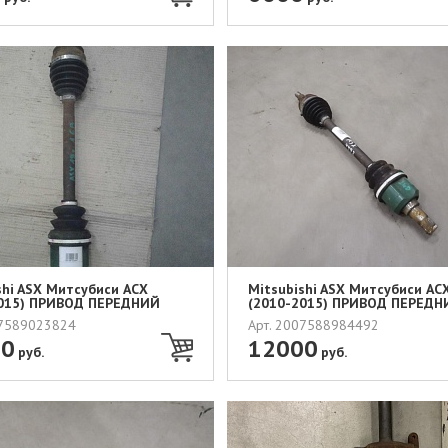
shi ASX Митсубиси АСХ
Mitsubishi ASX Митсубиси АС
2015) ПРИВОД ПЕРЕДНИЙ
(2010-2015) ПРИВОД ПЕРЕДН
ЛЕВ...
07589023824
Арт. 2007588984492
00
12000
руб.
руб.