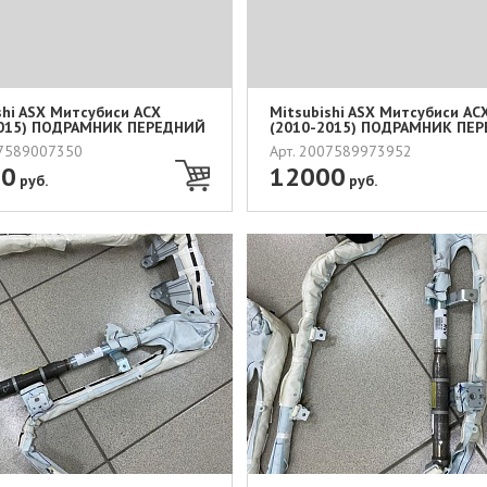
shi ASX Митсубиси АСХ
Mitsubishi ASX Митсубиси АС
2015) ПОДРАМНИК ПЕРЕДНИЙ
(2010-2015) ПОДРАМНИК ПЕ
...
07589007350
Арт. 2007589973952
00
12000
руб.
руб.