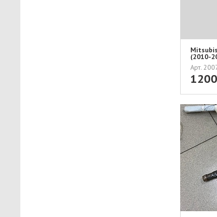
Mitsubi
(2010-
...
Арт. 20
120