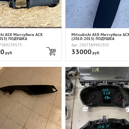
shi ASX Митсубиси АСХ
Mitsubishi ASX Митсубиси АС
015) ПОДУШКА
(2010-2015) ПОДУШКА
НОСТ...
БЕЗОПАСНОСТ...
07589259575
Арт. 2007589902303
00
33000
руб.
руб.