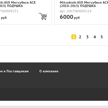
shi ASX Митсубиси АСХ
Mitsubishi ASX Митсубиси АС
015) ПОДУШКА
(2010-2015) ПОДУШКА
НОСТ...
БЕЗОПАСНОСТ...
07589009231
Арт. 2007589009224
0
6000
руб.
руб.
1
2
3
4
5
м и Поставщикам
О компании