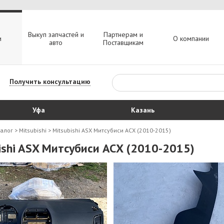
Выкуп запчастей и
Партнерам и
и
О компании
авто
Поставщикам
Получить консультацию
Уфа
Казань
талог
>
Mitsubishi
>
Mitsubishi ASX Митсубиси АСХ (2010-2015)
ishi ASX Митсубиси АСХ (2010-2015)