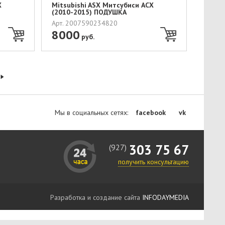
Х
Mitsubishi ASX Митсубиси АСХ
(2010-2015) ПОДУШКА
БЕЗОПАСНОСТ...
Арт. 2007590234820
8000
руб.
Мы в социальных сетях:
facebook
vk
303 75 67
(927)
получить консультацию
Разработка и создание сайта
INFODAYMEDIA