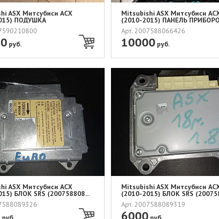
shi ASX Митсубиси АСХ
Mitsubishi ASX Митсубиси АС
015) ПОДУШКА
(2010-2015) ПАНЕЛЬ ПРИБОРОВ
НОСТ...
07590210800
Арт. 2007588066426
00
10000
руб.
руб.
shi ASX Митсубиси АСХ
Mitsubishi ASX Митсубиси АС
015) БЛОК SRS (200758808...
(2010-2015) БЛОК SRS (200758
07588089326
Арт. 2007588089319
0
6000
руб.
руб.