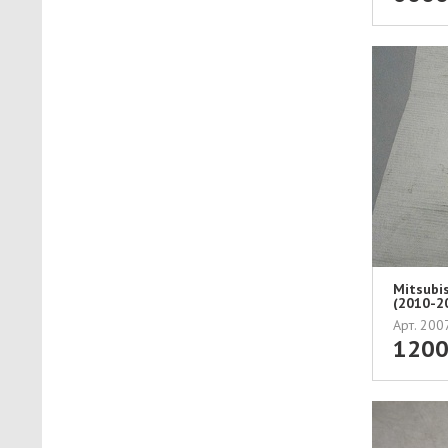
Mitsubi
(2010-
ЛЕВ...
Арт. 20
120