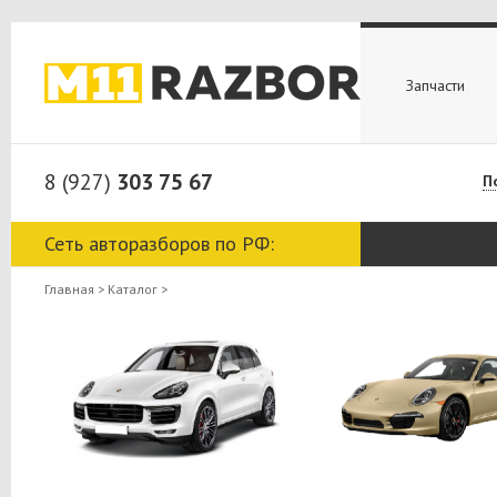
Запчасти
8 (927)
303 75 67
П
Сеть авторазборов по РФ:
Главная
>
Каталог
>