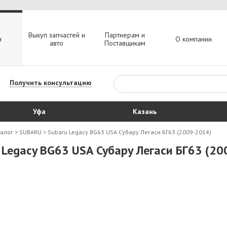
Выкуп запчастей и
Партнерам и
и
О компании
авто
Поставщикам
Получить консультацию
Уфа
Казань
талог
>
SUBARU
>
Subaru Legacy BG63 USA Субару Легаси БГ63 (2009-2014)
 Legacy BG63 USA Субару Легаси БГ63 (20