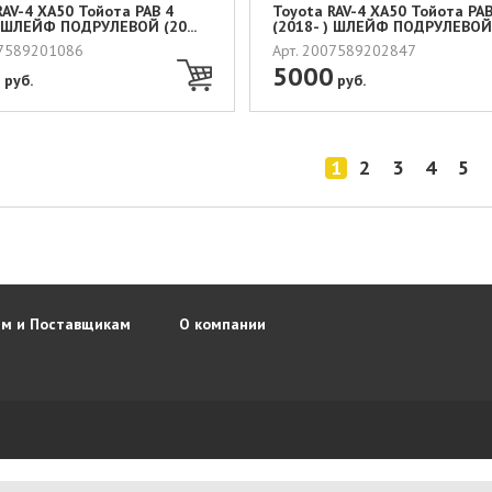
RAV-4 XA50 Тойота РАВ 4
Toyota RAV-4 XA50 Тойота РАВ
) ШЛЕЙФ ПОДРУЛЕВОЙ (20...
(2018- ) ШЛЕЙФ ПОДРУЛЕВОЙ (
07589201086
Арт. 2007589202847
0
5000
руб.
руб.
1
2
3
4
5
м и Поставщикам
О компании