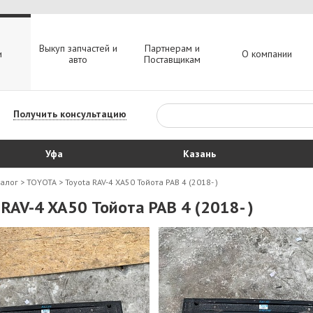
Выкуп запчастей и
Партнерам и
и
О компании
авто
Поставщикам
Получить консультацию
Уфа
Казань
талог
>
TOYOTA
>
Toyota RAV-4 XA50 Тойота РАВ 4 (2018- )
 RAV-4 XA50 Тойота РАВ 4 (2018- )