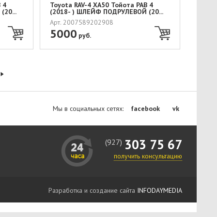
 4
Toyota RAV-4 XA50 Тойота РАВ 4
20...
(2018- ) ШЛЕЙФ ПОДРУЛЕВОЙ (20...
Арт. 2007589202908
5000
руб.
Мы в социальных сетях:
facebook
vk
303 75 67
(927)
получить консультацию
Разработка и создание сайта
INFODAYMEDIA