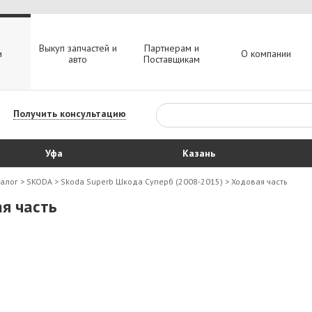
Выкуп запчастей и
Партнерам и
и
О компании
авто
Поставщикам
Получить консультацию
Уфа
Казань
талог
>
SKODA
>
Skoda Superb Шкода Суперб (2008-2015)
>
Ходовая часть
я часть