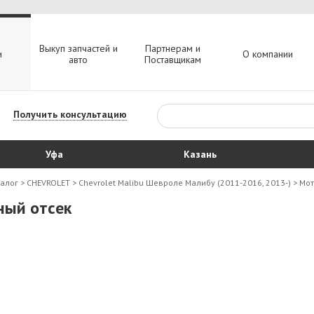
Выкуп запчастей и
Партнерам и
и
О компании
авто
Поставщикам
Получить консультацию
Уфа
Казань
талог
>
CHEVROLET
>
Chevrolet Malibu Шевроле Малибу (2011-2016, 2013-)
>
Мот
ный отсек